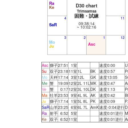
Ra
D30 chart
Ke
Trimsamsa
困難・試練
4
11
09:38:14
SaR
~ 10:02:16
3
2
1
12
Mo
Asc
Ju
Asc
獅子
27:51
1室
速度0:00
U
Su
双子
23:18
11室
1L
BK
速度0:57
P
Mo
天秤
17:14
3室
12L
GK
速度13:05
S
Me
蟹
19:09
12室
2L 11L
MK
速度0:47
A
Ve
蟹
0:17
12室
3L 10L
DK
速度1:13
P
Ma
牡羊
23:53
9室
4L 9L
AK
速度0:42
B
Ju
獅子
17:14
1室
5L 8L
PK
速度0:09
P
SaR
山羊
23:25
6室
6L 7L
AmK
速度-0:04逆行
D
Ra
射手
6:52
5室
速度0:01逆行
M
Ke
双子
6:52
11室
速度0:01逆行
A