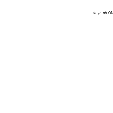
©Jyotish-O