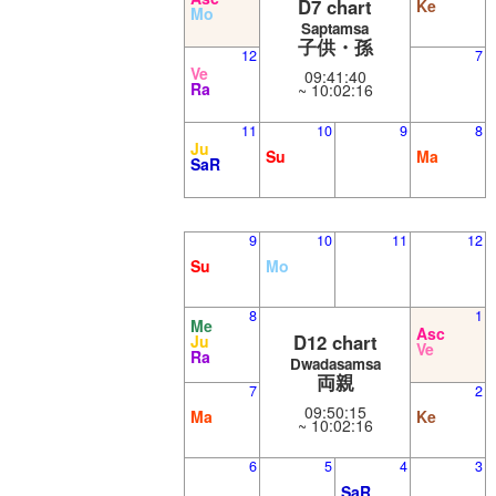
D7 chart
Ke
Mo
Saptamsa
子供・孫
12
7
Ve
09:41:40
Ra
~ 10:02:16
11
10
9
8
Ju
Su
Ma
SaR
9
10
11
12
Su
Mo
8
1
Me
Asc
D12 chart
Ju
Ve
Ra
Dwadasamsa
両親
7
2
09:50:15
Ma
Ke
~ 10:02:16
6
5
4
3
SaR