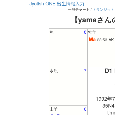
Jyotish-ONE 出生情報入力
一般チャート /
トランジット
【yamaさんの
8
魚
牡羊
Ma
23:53
AK
D1 
7
水瓶
1992年
35N4
6
山羊
ti