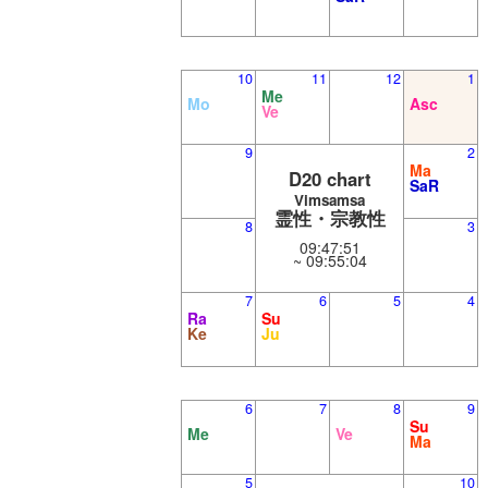
10
11
12
1
Me
Mo
Asc
Ve
9
2
Ma
D20 chart
SaR
Vimsamsa
霊性・宗教性
8
3
09:47:51
~ 09:55:04
7
6
5
4
Ra
Su
Ke
Ju
6
7
8
9
Su
Me
Ve
Ma
5
10