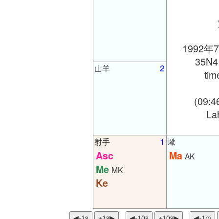
1992年
35N4
2
山羊
ti
(09:4
Lah
1
射手
蠍
Asc
Ma
AK
Me
MK
Ke
◀︎-1s
+1s▶
◀︎-10s
+10s▶
◀︎-1m