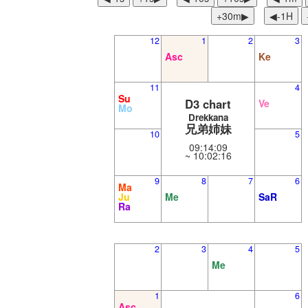
+30m▶︎
◀︎-1H
12
1
2
3
Asc
Ke
11
4
Su
D3 chart
Ve
Mo
Drekkana
兄弟姉妹
10
5
09:14:09
~ 10:02:16
9
8
7
6
Ma
Ju
Me
SaR
Ra
2
3
4
5
Me
1
6
Asc