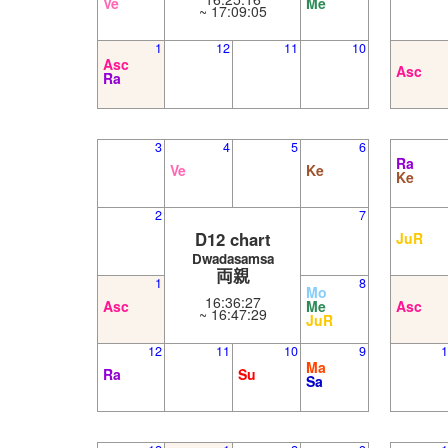
Ve
Me
~ 17:09:05
1
12
11
10
Asc
Asc
Ra
3
4
5
6
Ra
Ve
Ke
Ke
2
7
D12 chart
JuR
Dwadasamsa
両親
1
8
Mo
16:36:27
Asc
Me
Asc
~ 16:47:29
JuR
12
11
10
9
1
Ma
Ra
Su
Sa