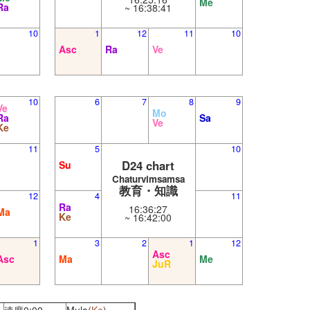
Me
Ra
~ 16:38:41
10
1
12
11
10
Asc
Ra
Ve
10
6
7
8
9
Ve
Mo
Ra
Sa
Ve
Ke
11
5
10
D24 chart
Su
Chaturvimsamsa
教育・知識
12
4
11
Ra
16:36:27
Ma
Ke
~ 16:42:00
1
3
2
1
12
Asc
Asc
Ma
Me
JuR