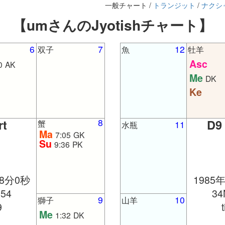
一般チャート /
トランジット
/
ナクシ
【umさんのJyotishチャート】
6
7
12
双子
魚
牡羊
Asc
0
AK
Me
DK
Ke
8
rt
D9
蟹
11
水瓶
Ma
7:05
GK
Su
9:36
PK
38分0秒
1985
'54
34
9
10
獅子
山羊
9
Me
1:32
DK