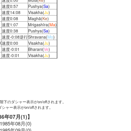
速度0:00
Mula(
Ke
)
速度0:57
Pushya(
Sa
)
速度14:08
Visakha(
Ju
)
速度0:08
Maghā(
Ke
)
速度1:07
Mrigashīra(
Ma
)
速度0:38
Pushya(
Sa
)
速度-0:08逆行
Shravana(
Mo
)
K
速度0:00
Visakha(
Ju
)
速度-0:01
Bharani(
Ve
)
速度-0:01
Visakha(
Ju
)
下のダシャー表示がon/offされます。
ャー表示がon/offされます。
986年07月(1)】
1985年08月(0)
1985年09月(0)