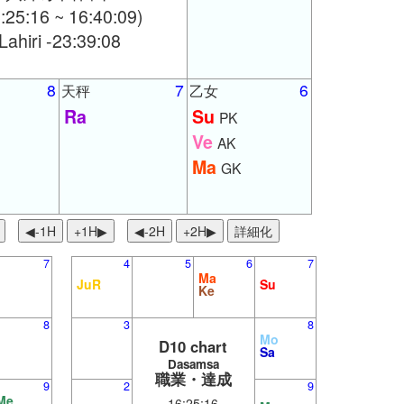
:25:16 ~ 16:40:09)
Lahiri -23:39:08
8
7
6
天秤
乙女
Ra
Su
PK
Ve
AK
Ma
GK
◀︎-1H
+1H▶
◀︎-2H
+2H▶
詳細化
7
4
5
6
7
Ma
JuR
Su
Ke
8
3
8
Mo
D10 chart
Sa
Dasamsa
職業・達成
9
2
9
Me
16:25:16