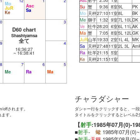
Asc
射手
2:50
1室
1
12
1
2
Mo
Asc
Su
蟹
9:36
8室
9L
PK
JuR
Sa
Ke
Mo
天秤
27:10
11室
8L
BK
Me
獅子
1:32
9室
7L 10L
DK
0
3
Ve
牡牛
28:20
6室
6L 11L
AK
D60 chart
Ma
蟹
7:05
8室
5L 12L
GK
Shashtyamsa
JuR
山羊
19:33
2室
1L 4L
MK
全て
9
4
Sa
天秤
27:48
11室
2L 3L
Am
16:36:27
Ra
牡羊
21:15
5室
~ 16:38:41
Ke
天秤
21:15
11室
8
7
6
5
Me
Ra
Ma
チャラダシャー
offされます。
ダシャー行をクリックすると、一段階
れます。
タイトルをクリックするとレベル2ダシ
【
射手
:1985年07月(0)-1
■
射手
-
蠍
1985年07月(0)~
■
射手
-
天秤
1985年08月(0)~