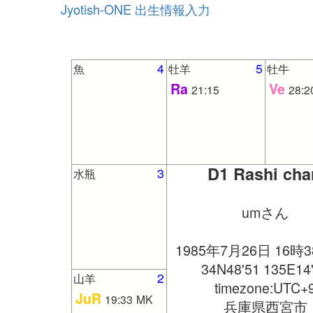
Jyotish-ONE 出生情報入力
4
5
魚
牡羊
牡牛
Ra
Ve
21:15
28:2
D1 Rashi cha
3
水瓶
umさん
1985年7月26日 16時
34N48'51 135E14
2
山羊
timezone:UTC+
JuR
19:33
MK
兵庫県西宮市