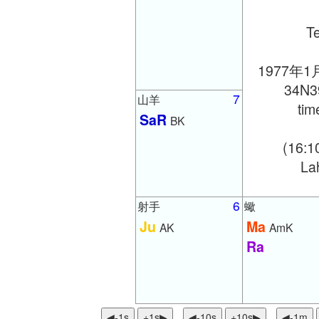
T
1977年1
34N3
7
山羊
ti
SaR
BK
(16:1
Lah
6
射手
蠍
Ju
Ma
AK
AmK
Ra
◀︎-1s
+1s▶
◀︎-10s
+10s▶
◀︎-1m