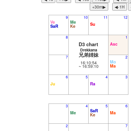
+30m▶︎
◀︎-1H
9
10
11
12
Ve
Me
Su
SaR
Ke
8
1
D3 chart
Asc
Drekkana
兄弟姉妹
7
2
Mo
16:10:54
Ma
~ 16:59:10
6
5
4
3
Ju
Ra
3
4
5
6
SaR
Me
Ma
Ke
2
7