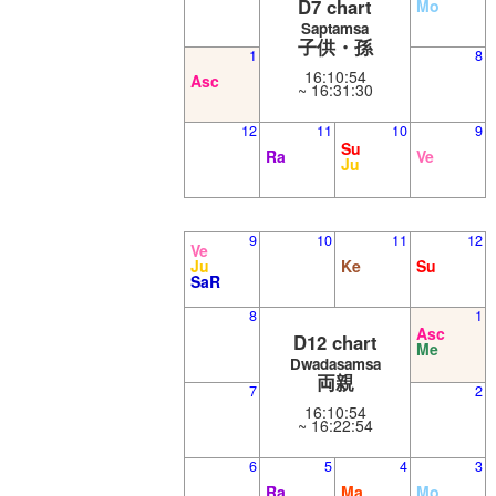
D7 chart
Mo
Saptamsa
子供・孫
1
8
16:10:54
Asc
~ 16:31:30
12
11
10
9
Su
Ra
Ve
Ju
9
10
11
12
Ve
Ju
Ke
Su
SaR
8
1
Asc
D12 chart
Me
Dwadasamsa
両親
7
2
16:10:54
~ 16:22:54
6
5
4
3
Ra
Ma
Mo