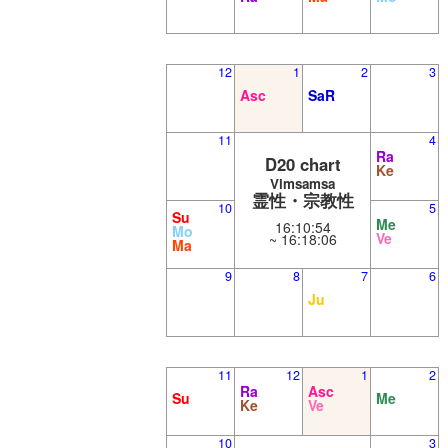
12
1
2
3
Asc
SaR
11
4
Ra
D20 chart
Ke
Vimsamsa
霊性・宗教性
10
5
Su
Me
16:10:54
Mo
Ve
~ 16:18:06
Ma
9
8
7
6
Ju
11
12
1
2
Ra
Asc
Su
Me
Ke
Ve
10
3