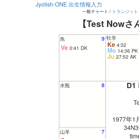
Jyotish-ONE 出生情報入力
一般チャート /
トランジット
【Test Now
牡羊
9
魚
Ke
4:32
Ve
0:41
DK
Mo
14:36
PK
Ju
27:52
AK
D1 
8
水瓶
T
1977年1
34N3
7
山羊
ti