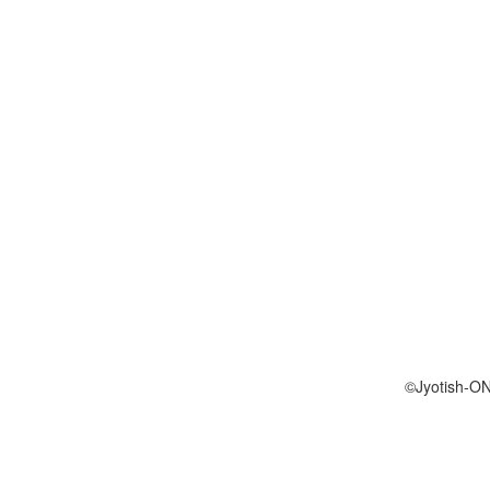
©Jyotish-O