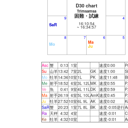
D30 chart
Trimsamsa
困難・試練
9
4
16:10:54
SaR
~ 16:34:57
8
7
6
5
Ma
Mo
Ju
Asc
蟹
0:13
1室
速度0:00
P
Su
山羊
13:42
7室
2L
GK
速度1:00
S
Mo
牡羊
14:36
10室
1L
PK
速度11:48
B
Me
射手
18:52
6室
3L 12L
MK
速度0:55
P
Ve
魚
0:41
9室
4L 11L
DK
速度0:59
P
Ma
射手
26:19
6室
5L 10L
AmK
速度0:45
P
Ju
牡羊
27:52
10室
6L 9L
AK
速度0:02
Kr
SaR
蟹
20:23
1室
7L 8L
BK
速度-0:05逆行
A
Ra
天秤
4:32
4室
速度-0:01
C
Ke
牡羊
4:32
10室
速度-0:01
A