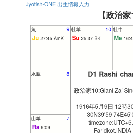
Jyotish-ONE 出生情報入力
【政治家10
9
10
魚
牡羊
牡牛
Ju
Su
Me
27:45
AmK
25:37
BK
16:4
D1 Rashi cha
8
水瓶
政治家10:Giani Zai S
1916年5月9日 12時3
30N39'59 74E45'
7
山羊
timezone:UTC+5
Ra
9:09
Faridkot,INDIA