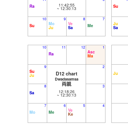
11:42:55
Ra
Su
~ 12:30:13
10
9
8
7
Mo
Ve
Ju
Su
Me
Ju
Sa
Sa
10
11
12
1
Asc
Ra
Ma
9
2
Su
D12 chart
Ju
Ju
Dwadasamsa
両親
8
3
12:18:26
Sa
~ 12:30:13
7
6
5
4
Ve
Mo
Me
Ke