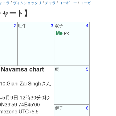
ャトラ
/
ヴィムショッタリ
/
チャラ
/
ヨーギニー
/
ヨーガ
shチャート】
2
3
4
牡牛
双子
Me
PK
 Navamsa chart
5
蟹
:Giani Zai Singhさん
年5月9日 12時30分0秒
0N39'59 74E45'00
6
獅子
imezone:UTC+5.5