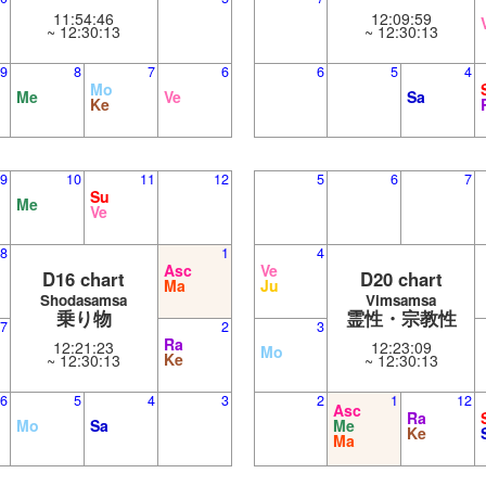
11:54:46
12:09:59
~ 12:30:13
~ 12:30:13
9
8
7
6
6
5
4
Mo
Me
Ve
Sa
Ke
9
10
11
12
5
6
7
Su
Me
Ve
8
1
4
Asc
Ve
D16 chart
D20 chart
Ma
Ju
Shodasamsa
Vimsamsa
乗り物
霊性・宗教性
7
2
3
Ra
12:21:23
12:23:09
Mo
Ke
~ 12:30:13
~ 12:30:13
6
5
4
3
2
1
12
Asc
Ra
Mo
Sa
Me
Ke
Ma