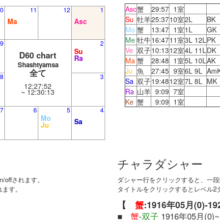
Asc
蟹
29:57
1室
0
11
12
1
Su
牡羊
25:37
10室
2L
BK
Ma
Asc
Mo
蟹
13:47
1室
1L
GK
Me
牡牛
16:47
11室
3L 12L
PK
9
2
Ve
双子
10:13
12室
4L 11L
DK
Su
D60 chart
Ra
Ma
蟹
28:48
1室
5L 10L
AK
Shashtyamsa
Ju
魚
27:45
9室
6L 9L
Am
全て
8
3
Sa
双子
19:48
12室
7L 8L
MK
12:27:52
Ra
山羊
9:09
7室
~ 12:30:13
Ke
蟹
9:09
1室
7
6
5
4
Mo
Sa
Ju
チャラダシャー
offされます。
ダシャー行をクリックすると、一段階
れます。
タイトルをクリックするとレベル2ダシ
【
蟹
:1916年05月(0)-1
■
蟹
-
双子
1916年05月(0)~