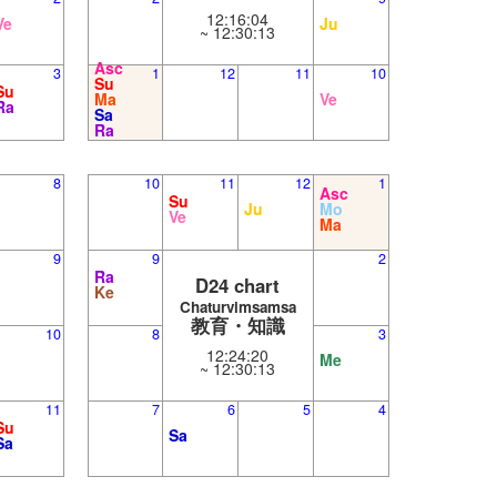
12:16:04
Ve
Ju
~ 12:30:13
Asc
3
1
12
11
10
Su
Su
Ma
Ve
Ra
Sa
Ra
8
10
11
12
1
Asc
Su
Ju
Mo
Ve
Ma
9
9
2
Ra
D24 chart
Ke
Chaturvimsamsa
教育・知識
10
8
3
12:24:20
Me
~ 12:30:13
11
7
6
5
4
Su
Sa
Sa