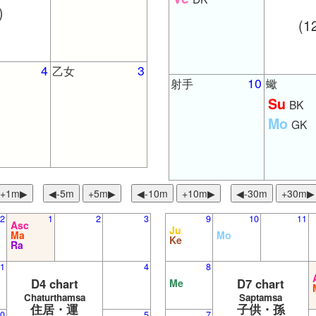
)
(1
4
3
乙女
10
射手
蠍
Su
BK
Mo
GK
+1m▶
◀︎-5m
+5m▶
◀︎-10m
+10m▶︎
◀︎-30m
+30m▶︎
2
1
2
3
9
10
11
Asc
Ju
Ma
Mo
Ke
Ra
1
4
8
D4 chart
D7 chart
Me
Chaturthamsa
Saptamsa
住居・運
子供・孫
0
5
7