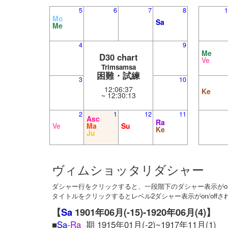
5
6
7
8
1
Mo
Sa
Me
4
9
Me
D30 chart
Ve
Trimsamsa
困難・試練
3
10
12:06:37
Ke
~ 12:30:13
2
1
12
11
Asc
Ra
Ve
Ma
Su
Ke
Ju
ヴィムショッタリダシャー
ダシャー行をクリックすると、一段階下のダシャー表示がon/
タイトルをクリックするとレベル2ダシャー表示がon/offさ
【
Sa
1901年06月(-15)-1920年06月(4)】
■
Sa
-
Ra
期 1915年01月(-2)~1917年11月(1)