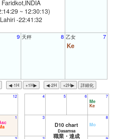
Faridkot,INDIA
2:14:29 ~ 12:30:13)
Lahiri -22:41:32
9
8
7
天秤
乙女
Ke
◀︎-1H
+1H▶
◀︎-2H
+2H▶
詳細化
12
4
5
6
7
Me
Ke
1
3
8
Asc
D10 chart
Mo
Ma
Dasamsa
職業・達成
2
2
9