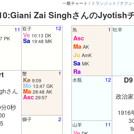
一般チャート /
トランジット
/
ナクシ
:Giani Zai SinghさんのJyoti
12
双子
11
1
魚
牡羊
Ve
10:13
DK
Asc
7
PK
Sa
19:48
MK
Ma
AK
Ju
AmK
Sa
MK
Ra
1
rt
蟹
D9
Ke
12
水瓶
9:09
Mo
13:47
GK
inghさん
Ma
28:48
AK
政治家10
Asc
29:57
0分0秒
1916
00
2
獅子
3
.5
11
山羊
t
Ve
DK