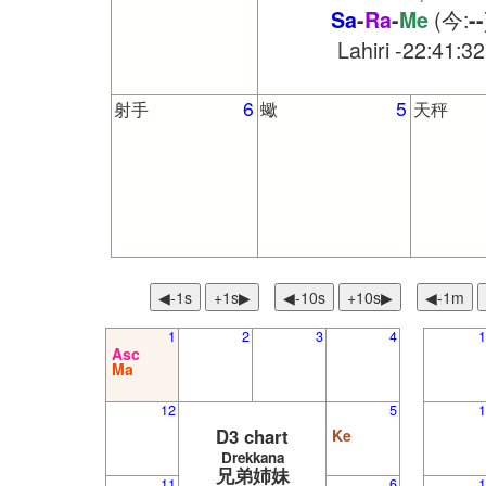
(今:
Sa
-
Ra
-
Me
-
-
Lahiri -22:41:32
6
5
射手
蠍
天秤
◀︎-1s
+1s▶
◀︎-10s
+10s▶
◀︎-1m
1
2
3
4
1
Asc
Ma
12
5
1
D3 chart
Ke
Drekkana
兄弟姉妹
11
6
1