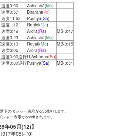
速度0:00
Ashleshā(
Me
)
速度0:57
Bharani(
Ve
)
速度11:52
Pushya(
Sa
)
速度1:12
Rohini(
Mo
)
速度0:49
Ardra(
Ra
)
MB-0:47
速度0:23
Ashleshā(
Me
)
K
速度0:13
Revati(
Me
)
MB-0:15
速度0:05
Ardra(
Ra
)
速度0:00逆行
U.Ashadha(
Su
)
速度0:00逆行
Pushya(
Sa
)
MB-0:51
下のダシャー表示がon/offされます。
ャー表示がon/offされます。
928年05月(12)】
1917年05月(0)