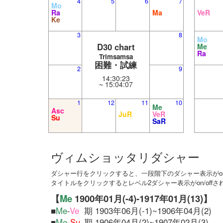
4
5
6
7
Mo
Ra
Ma
VeR
Ke
3
8
Mo
D30 chart
Me
Ra
Trimsamsa
困難・試練
2
9
14:30:23
~ 15:04:07
1
12
11
10
Me
Asc
JuR
VeR
Su
SaR
ヴィムショッタリダシャー
ダシャー行をクリックすると、一段階下のダシャー表示がon/
タイトルをクリックするとレベル2ダシャー表示がon/offさ
【
Me
1900年01月(-4)-1917年01月(13)】
■
Me
-
Ve
期 1903年06月(-1)~1906年04月(2)
■
Me
-
Su
期 1906年04月(2)~1907年02月(3)