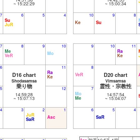
~ 15:22:29
~ 15:00:34
7
6
5
4
10
9
8
Su
Ke
Su
JuR
7
8
9
10
9
10
11
Me
Ra
Mo
VeR
Ke
6
11
8
Ra
D16 chart
D20 chart
VeR
Ke
Shodasamsa
Vimsamsa
乗り物
霊性・宗教性
5
12
7
Mo
14:59:28
14:57:54
Me
~ 15:07:13
~ 15:04:07
4
3
2
1
6
5
4
JuR
Asc
SaR
SaR