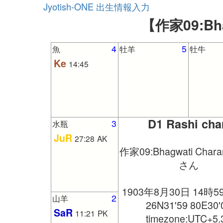
Jyotish-ONE 出生情報入力
【作家09:Bh
4
5
魚
牡羊
牡牛
Ke
14:45
D1 Rashi cha
3
水瓶
JuR
27:28
AK
作家09:Bhagwati Chara
さん
1903年8月30日 14時5
2
山羊
26N31'59 80E30'
SaR
11:21
PK
timezone:UTC+5.