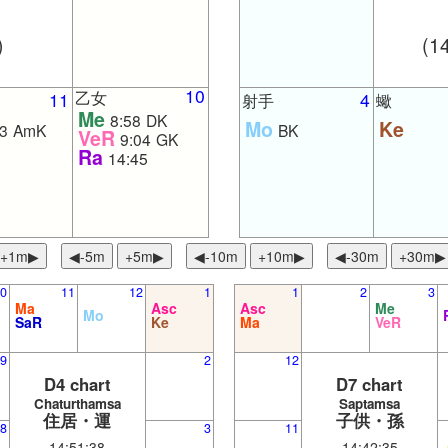
)
(1
10
乙女
11
4
射手
蠍
Me
8:58
DK
Mo
Ke
3
AmK
BK
VeR
9:04
GK
Ra
14:45
+1m▶
◀︎-5m
+5m▶
◀︎-10m
+10m▶︎
◀︎-30m
+30m▶︎
0
11
12
1
1
2
3
Ma
Asc
Asc
Me
Mo
SaR
Ke
Ma
VeR
9
2
12
D4 chart
D7 chart
Chaturthamsa
Saptamsa
住居・運
子供・孫
8
3
11
14:51:38
14:42:35