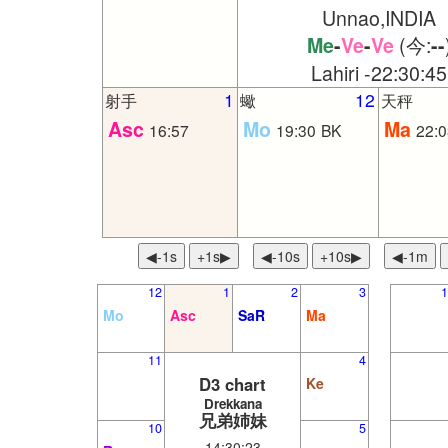
Unnao,INDIA
(今:
Me
-
Ve
-
Ve
-
-
Lahiri -22:30:45
1
12
射手
蠍
天秤
Asc
Mo
Ma
16:57
19:30
BK
22:0
◀︎-1s
+1s▶
◀︎-10s
+10s▶
◀︎-1m
12
1
2
3
1
Mo
Asc
SaR
Ma
11
4
D3 chart
Ke
Drekkana
兄弟姉妹
10
5
14:30:23