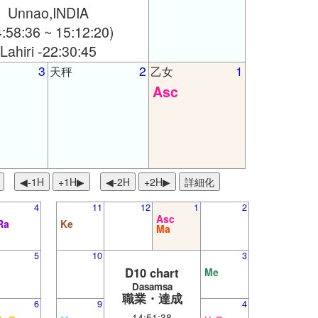
Unnao,INDIA
4:58:36 ~ 15:12:20)
Lahiri -22:30:45
3
2
1
天秤
乙女
Asc
◀︎-1H
+1H▶
◀︎-2H
+2H▶
詳細化
4
11
12
1
2
Asc
Ra
Ke
Ma
5
10
3
D10 chart
Me
Dasamsa
職業・達成
6
9
4
14:51:38