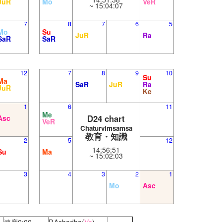
JuR
Mo
VeR
~ 15:04:07
7
8
7
6
5
Mo
Su
JuR
Ra
SaR
SaR
12
7
8
9
10
Su
Ma
SaR
JuR
Ra
JuR
Ke
1
6
11
Me
D24 chart
Asc
VeR
Chaturvimsamsa
教育・知識
2
5
12
14:56:51
Su
Ma
~ 15:02:03
3
4
3
2
1
Mo
Asc