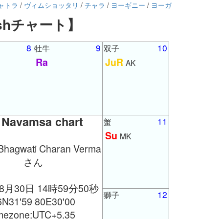
ャトラ
/
ヴィムショッタリ
/
チャラ
/
ヨーギニー
/
ヨーガ
tishチャート】
8
9
10
牡牛
双子
Ra
JuR
AK
 Navamsa chart
11
蟹
Su
MK
hagwati Charan Verma
さん
年8月30日 14時59分50秒
12
獅子
6N31'59 80E30'00
imezone:UTC+5.35