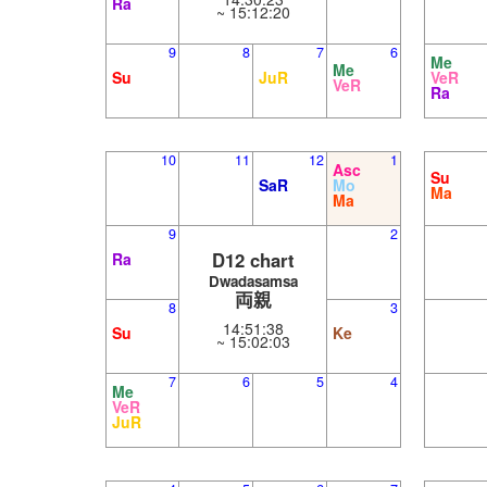
Ra
~ 15:12:20
9
8
7
6
Me
Me
Su
JuR
VeR
VeR
Ra
10
11
12
1
Asc
Su
SaR
Mo
Ma
Ma
9
2
D12 chart
Ra
Dwadasamsa
両親
8
3
14:51:38
Su
Ke
~ 15:02:03
7
6
5
4
Me
VeR
JuR