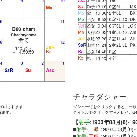
Asc
射手
16:57
1室
7
8
9
10
Su
獅子
13:19
9室
9L
MK
Ma
Mo
蠍
19:30
12室
8L
BK
Me
乙女
8:58
10室
7L 10L
DK
6
11
VeR
乙女
9:04
10室
6L 11L
GK
D60 chart
Ma
天秤
22:03
11室
5L 12L
Am
Shashtyamsa
JuR
水瓶
27:28
3室
1L 4L
AK
全て
5
12
SaR
山羊
11:21
2室
2L 3L
PK
JuR
14:57:54
Ke
Ra
乙女
14:45
10室
~ 14:59:59
Ke
魚
14:45
4室
4
3
2
1
SaR
Su
Asc
チャラダシャー
offされます。
ダシャー行をクリックすると、一段階
れます。
タイトルをクリックするとレベル2ダシ
【
射手
:1903年08月(0)-1
■
射手
-
蠍
1903年08月(0)~
■
射手
-
天秤
1903年10月(0)~