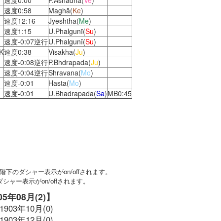
速度0:00
P.Ashadha(
Ve
)
速度0:58
Maghā(
Ke
)
速度12:16
Jyeshtha(
Me
)
速度1:15
U.Phalgunī(
Su
)
速度-0:07逆行
U.Phalgunī(
Su
)
K
速度0:38
Visakha(
Ju
)
速度-0:08逆行
P.Bhdrapada(
Ju
)
速度-0:04逆行
Shravana(
Mo
)
速度-0:01
Hasta(
Mo
)
速度-0:01
U.Bhadrapada(
Sa
)
MB0:45
下のダシャー表示がon/offされます。
ャー表示がon/offされます。
905年08月(2)】
1903年10月(0)
1903年12月(0)